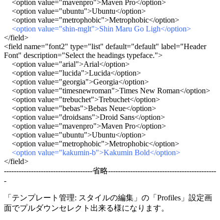
<option value="mavenpro">Maven Pro</option>
<option value="ubuntu">Ubuntu</option>
<option value="metrophobic">Metrophobic</option>
<option value="shin-mglt">Shin Maru Go Ligh</option>
</field>
<field name="font2" type="list" default="default" label="Header
Font" description="Select the headings typeface.">
<option value="arial">Arial</option>
<option value="lucida">Lucida</option>
<option value="georgia">Georgia</option>
<option value="timesnewroman">Times New Roman</option>
<option value="trebuchet">Trebuchet</option>
<option value="bebas">Bebas Neue</option>
<option value="droidsans">Droid Sans</option>
<option value="mavenpro">Maven Pro</option>
<option value="ubuntu">Ubuntu</option>
<option value="metrophobic">Metrophobic</option>
<option value="kakumin-b">Kakumin Bold</option>
</field>
------------------------------------省略--------------------------------------------
-
「テンプレート管理: スタイルの編集」の「Profiles」設定画
面でプルダウンセレクト出来る様になります。