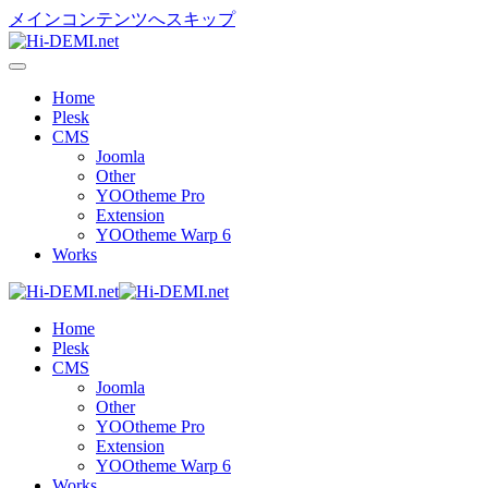
メインコンテンツへスキップ
Home
Plesk
CMS
Joomla
Other
YOOtheme Pro
Extension
YOOtheme Warp 6
Works
Home
Plesk
CMS
Joomla
Other
YOOtheme Pro
Extension
YOOtheme Warp 6
Works