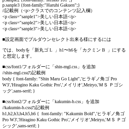
p.sanple3 {font-family:"Haruhi Gakuen";}
//記載例（<p>クラスでのコンテンツ記入欄）
<p class="sanple1">美しい日本語</p>
<p class="sanple2">美しい日本語</p>
<p class="sanple3">美しい日本語</p>
■設定画面でプルダウンセレクト出来る様にするには
では、bodyを「新丸ゴ L 」h1〜h6を「カクミン B 」にする
と想定します。
■css/font1/フォルダーに「shin-mgl.css」を追加
//shin-mgl.cssの記載例
body { font-family: "Shin Maru Go Light",'ヒラギノ角ゴ Pro
W3','Hiragino Kaku Gothic Pro','メイリオ',Meiryo,'ＭＳ Ｐゴシ
ック',sans-serif; }
■css/font2/フォルダーに「kakumin-b.css」を追加
//kakumin-b.cssの記載例
h1,h2,h3,h4,h5,h6 { font-family: "Kakumin Bold",'ヒラギノ角ゴ
Pro W3','Hiragino Kaku Gothic Pro','メイリオ',Meiryo,'ＭＳ Ｐゴ
シック',sans-serif; }