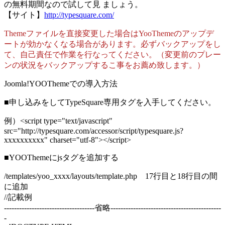
の無料期間なので試して見 ましょう。
【サイト】
http://typesquare.com/
Themeファイルを直接変更した場合はYooThemeのアップデ
ートが効かなくなる場合があります。必ずバックアップをし
て、自己責任で作業を行なってください。（変更前のプレー
ンの状況をバックアップするこ事をお薦め致します。）
Joomla!YOOThemeでの導入方法
■申し込みをしてTypeSquare専用タグを入手してください。
例）<script type="text/javascript"
src="http://typesquare.com/accessor/script/typesquare.js?
xxxxxxxxxx" charset="utf-8"></script>
■YOOThemeにjsタグを追加する
/templates/yoo_xxxx/layouts/template.php 17行目と18行目の間
に追加
//記載例
------------------------------------省略--------------------------------------------
-