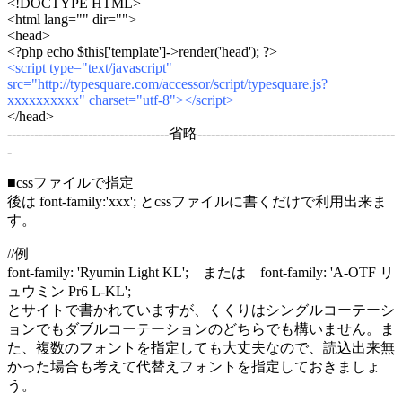
<!DOCTYPE HTML>
<html lang="" dir="">
<head>
<?php echo $this['template']->render('head'); ?>
<script type="text/javascript"
src="http://typesquare.com/accessor/script/typesquare.js?
xxxxxxxxxx" charset="utf-8"></script>
</head>
------------------------------------省略--------------------------------------------
-
■cssファイルで指定
後は font-family:'xxx'; とcssファイルに書くだけで利用出来ま
す。
//例
font-family: 'Ryumin Light KL'; または font-family: 'A-OTF リ
ュウミン Pr6 L-KL';
とサイトで書かれていますが、くくりはシングルコーテーシ
ョンでもダブルコーテーションのどちらでも構いません。ま
た、複数のフォントを指定しても大丈夫なので、読込出来無
かった場合も考えて代替えフォントを指定しておきましょ
う。