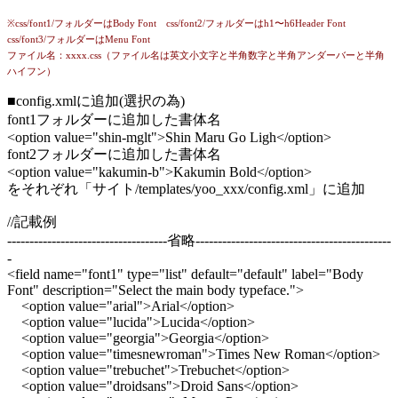
※css/font1/フォルダーはBody Font css/font2/フォルダーはh1〜h6Header Font
css/font3/フォルダーはMenu Font
ファイル名：xxxx.css（ファイル名は英文小文字と半角数字と半角アンダーバーと半角
ハイフン）
■config.xmlに追加(選択の為)
font1フォルダーに追加した書体名
<option value="shin-mglt">Shin Maru Go Ligh</option>
font2フォルダーに追加した書体名
<option value="kakumin-b">Kakumin Bold</option>
をそれぞれ「サイト/templates/yoo_xxx/config.xml」に追加
//記載例
------------------------------------省略--------------------------------------------
-
<field name="font1" type="list" default="default" label="Body
Font" description="Select the main body typeface.">
<option value="arial">Arial</option>
<option value="lucida">Lucida</option>
<option value="georgia">Georgia</option>
<option value="timesnewroman">Times New Roman</option>
<option value="trebuchet">Trebuchet</option>
<option value="droidsans">Droid Sans</option>