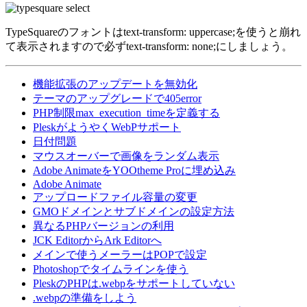
TypeSquareのフォントはtext-transform: uppercase;を使うと崩れ
て表示されますので必ずtext-transform: none;にしましょう。
機能拡張のアップデートを無効化
テーマのアップグレードで405error
PHP制限max_execution_timeを定義する
PleskがようやくWebPサポート
日付問題
マウスオーバーで画像をランダム表示
Adobe AnimateをYOOtheme Proに埋め込み
Adobe Animate
アップロードファイル容量の変更
GMOドメインとサブドメインの設定方法
異なるPHPバージョンの利用
JCK EditorからArk Editorへ
メインで使うメーラーはPOPで設定
Photoshopでタイムラインを使う
PleskのPHPは.webpをサポートしていない
.webpの準備をしよう