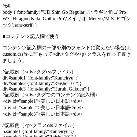
//例
body { font-family: "UD Shin Go Regular",'ヒラギノ角ゴ Pro
W3','Hiragino Kaku Gothic Pro','メイリオ',Meiryo,'ＭＳ Ｐゴシ
ック',sans-serif; }
■コンテンツ記入欄で使う
コンテンツ記入欄の一部を別のフォントに変えたい場合は、
custom.css等に前もって<div>タグや<p>クラスを作って置き
ましょう。
//記載例（<div>タグcssファイル）
div#sanple1 {font-family:"Kanteiryu";}
div#sanple2 {font-family:"Reisho 101";}
div#sanple3 {font-family:"Haruhi Gakuen";}
//記載例（<div>タグでのコンテンツ記入欄）
<div id="sanple1">美しい日本語</div>
<div id="sanple2">美しい日本語</div>
<div id="sanple3">美しい日本語</div>
//記載例（<p>クラスcssファイル）
p.sanple1 {font-family:"Kanteiryu";}
p.sanple2 {font-family:"Reisho 101";}