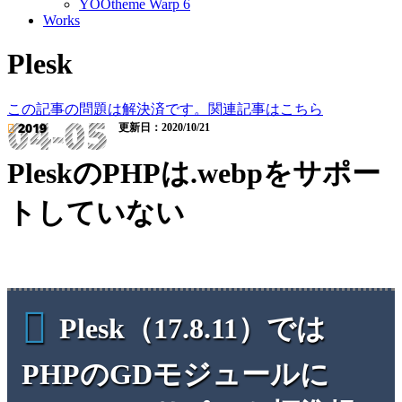
YOOtheme Warp 6
Works
Plesk
この記事の問題は解決済です。関連記事はこちら
04-05
2019
更新日：2020/10/21
PleskのPHPは.webpをサポー
トしていない
Plesk（17.8.11）では
PHPのGDモジュールに