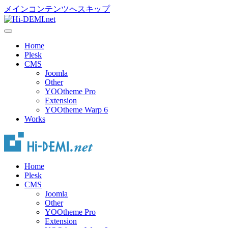
メインコンテンツへスキップ
Home
Plesk
CMS
Joomla
Other
YOOtheme Pro
Extension
YOOtheme Warp 6
Works
Home
Plesk
CMS
Joomla
Other
YOOtheme Pro
Extension