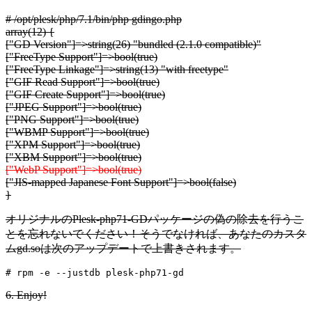
# /opt/plesk/php/7.1/bin/php gdingo.php
array(12) {
["GD Version"]=>string(26) "bundled (2.1.0 compatible)"
["FreeType Support"]=>bool(true)
["FreeType Linkage"]=>string(13) "with freetype"
["GIF Read Support"]=>bool(true)
["GIF Create Support"]=>bool(true)
["JPEG Support"]=>bool(true)
["PNG Support"]=>bool(true)
["WBMP Support"]=>bool(true)
["XPM Support"]=>bool(true)
["XBM Support"]=>bool(true)
["WebP Support"]=>bool(true)
["JIS-mapped Japanese Font Support"]=>bool(false)
}
オリジナルのPlesk-php71-GDパッケージの偽の除去を行うこ
とを忘れないでください！そうでなければ、あなたのカスタ
ムgd.soは次のアップデートで上書きされます。
# rpm -e --justdb plesk-php71-gd
6. Enjoy!