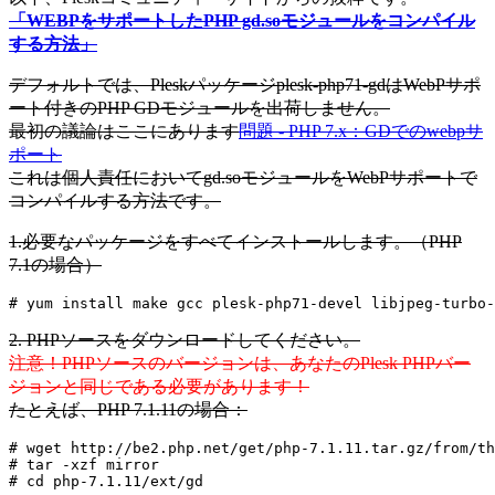
「WEBPをサポートしたPHP gd.soモジュールをコンパイル
する方法」
デフォルトでは、Pleskパッケージplesk-php71-gdはWebPサポ
ート付きのPHP GDモジュールを出荷しません。
最初の議論はここにあります
問題 - PHP 7.x：GDでのwebpサ
ポート
これは個人責任においてgd.soモジュールをWebPサポートで
コンパイルする方法です。
1.必要なパッケージをすべてインストールします。（PHP
7.1の場合）
# yum install make gcc plesk-php71-devel libjpeg-turbo-
2. PHPソースをダウンロードしてください。
注意！PHPソースのバージョンは、あなたのPlesk PHPバー
ジョンと同じである必要があります！
たとえば、PHP 7.1.11の場合：
# wget http://be2.php.net/get/php-7.1.11.tar.gz/from/th
# tar -xzf mirror

# cd php-7.1.11/ext/gd